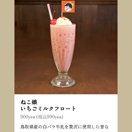
ねこ娘
いちごミルクフロート
900yen (税込990yen)
鳥取県産の白バラ牛乳を贅沢に使用した昔な